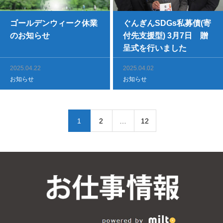
ゴールデンウィーク休業
ぐんぎんSDGs私募債(寄
のお知らせ
付先支援型) 3月7日 贈
呈式を行いました
2025.04.22
2025.04.02
お知らせ
お知らせ
1
2
…
12